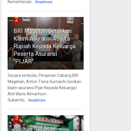
Kementerian...
Readmore
2
BRI Magetan Serahkan
Klaim Asuransi 45 juta
Rupiah Kepada Keluarga
Peserta Asuransi
"PIJAR"
Secara simbolis, Pimpinan Cabang BRI
Magetan, Anton Tisna Sumantri berikan
klaim asuransi Pijar Kepada Keluarga/
Ahli Waris Almarhum
Sukamto...
Readmore
3
Barisan Relawan