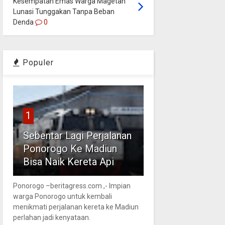
Kesempatan Emas Warga Magetan
Lunasi Tunggakan Tanpa Beban
Denda
0
Populer
1
Sebentar Lagi Perjalanan
Ponorogo Ke Madiun
Bisa Naik Kereta Api
Ponorogo –beritagress.com ,- Impian
warga Ponorogo untuk kembali
menikmati perjalanan kereta ke Madiun
perlahan jadi kenyataan.