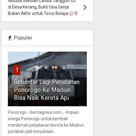
Wisuda Sekolah Lansia Tangguh S3
di Desa Kerang, Bukti Usia Senja
Bukan Akhir untuk Terus Belajar
0
Populer
1
Sebentar Lagi Perjalanan
Ponorogo Ke Madiun
Bisa Naik Kereta Api
Ponorogo –beritagress.com ,- Impian
warga Ponorogo untuk kembali
menikmati perjalanan kereta ke Madiun
perlahan jadi kenyataan.