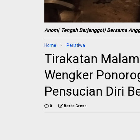
Anom( Tengah Berjenggot) Bersama Ang
Home
Peristiwa
Tirakatan Malam
Wengker Ponoro
Pensucian Diri B
0
Berita Gress