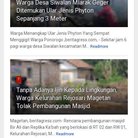
Warga Desa Siwalan Mlarak Geger
Ditemukan Ular Jenis Phyton
Sepanjang 3 Meter
Warga Menangkap Ular Jenis Phyton Yang Sempat
Menggigit Warga Ponorogo ,beritagress.com, - Sekitar jam 6
pagi warga desa Siwalan kecamatan M...
Readmore
7
Tanpa Adanya Ijin Kepada Lingkungan,
Warga Kelurahan Rejosari Magetan
Tolak Pembangunan Masjid.
Magetan, beritagress.com- Rencana pembangunan masjid
Bir Ali dan Replika Ka'bah yang berlokasi di RT 02 dan RW 01,
Kelurahan Rejosari, M...
Readmore