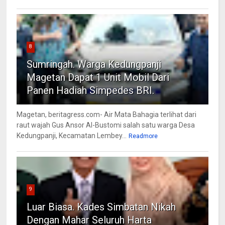
8
Sumringah. Warga Kedungpanji
Magetan Dapat 1 Unit Mobil Dari
Panen Hadiah Simpedes BRI.
Magetan, beritagress.com- Air Mata Bahagia terlihat dari
raut wajah Gus Ansor Al-Bustomi salah satu warga Desa
Kedungpanji, Kecamatan Lembey...
Readmore
9
Luar Biasa. Kades Simbatan Nikah
Dengan Mahar Seluruh Harta