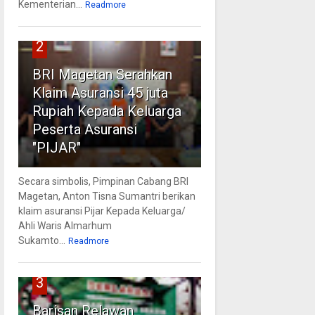
Kementerian...
Readmore
2
BRI Magetan Serahkan
Klaim Asuransi 45 juta
Rupiah Kepada Keluarga
Peserta Asuransi
"PIJAR"
Secara simbolis, Pimpinan Cabang BRI
Magetan, Anton Tisna Sumantri berikan
klaim asuransi Pijar Kepada Keluarga/
Ahli Waris Almarhum
Sukamto...
Readmore
3
Barisan Relawan