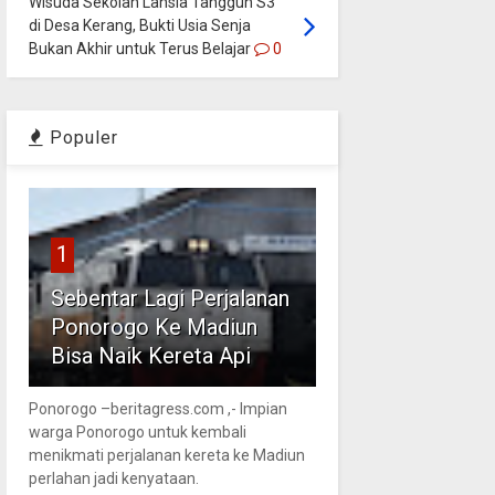
Wisuda Sekolah Lansia Tangguh S3
di Desa Kerang, Bukti Usia Senja
Bukan Akhir untuk Terus Belajar
0
Populer
1
Sebentar Lagi Perjalanan
Ponorogo Ke Madiun
Bisa Naik Kereta Api
Ponorogo –beritagress.com ,- Impian
warga Ponorogo untuk kembali
menikmati perjalanan kereta ke Madiun
perlahan jadi kenyataan.