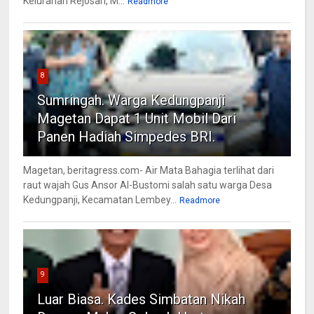
Kelurahan Rejosari, M...
Readmore
8
Sumringah. Warga Kedungpanji
Magetan Dapat 1 Unit Mobil Dari
Panen Hadiah Simpedes BRI.
Magetan, beritagress.com- Air Mata Bahagia terlihat dari
raut wajah Gus Ansor Al-Bustomi salah satu warga Desa
Kedungpanji, Kecamatan Lembey...
Readmore
9
Luar Biasa. Kades Simbatan Nikah