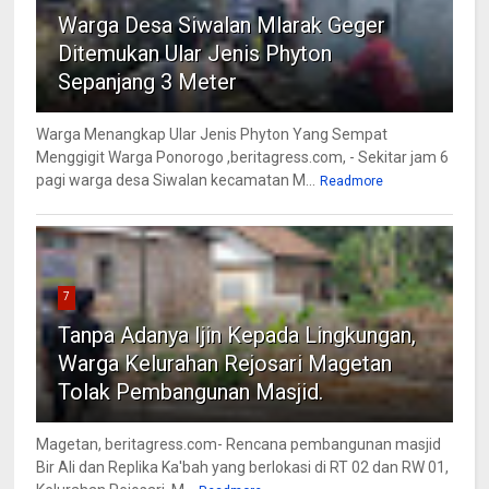
Warga Desa Siwalan Mlarak Geger
Ditemukan Ular Jenis Phyton
Sepanjang 3 Meter
Warga Menangkap Ular Jenis Phyton Yang Sempat
Menggigit Warga Ponorogo ,beritagress.com, - Sekitar jam 6
pagi warga desa Siwalan kecamatan M...
Readmore
7
Tanpa Adanya Ijin Kepada Lingkungan,
Warga Kelurahan Rejosari Magetan
Tolak Pembangunan Masjid.
Magetan, beritagress.com- Rencana pembangunan masjid
Bir Ali dan Replika Ka'bah yang berlokasi di RT 02 dan RW 01,