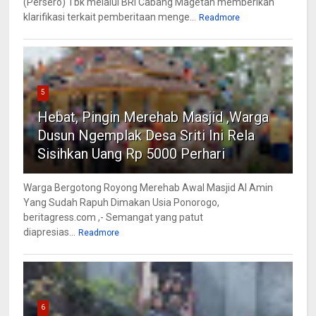
(Persero) Tbk melalui BRI Cabang Magetan memberikan
klarifikasi terkait pemberitaan menge...
Readmore
5
Hebat, Pingin Merehab Masjid ,Warga
Dusun Ngemplak Desa Sriti Ini Rela
Sisihkan Uang Rp 5000 Perhari
Warga Bergotong Royong Merehab Awal Masjid Al Amin
Yang Sudah Rapuh Dimakan Usia Ponorogo,
beritagress.com ,- Semangat yang patut
diapresias...
Readmore
6