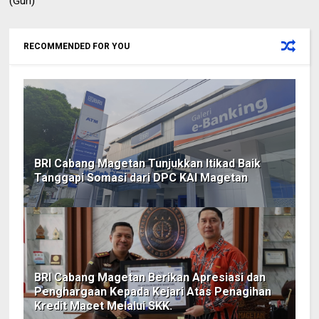
(Gun)
RECOMMENDED FOR YOU
BRI Cabang Magetan Tunjukkan Itikad Baik
Tanggapi Somasi dari DPC KAI Magetan
BRI Cabang Magetan Berikan Apresiasi dan
Penghargaan Kepada Kejari Atas Penagihan
Kredit Macet Melalui SKK.