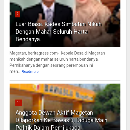
9
Luar Biasa. Kades Simbatan Nikah
Dengan Mahar Seluruh Harta
Bendanya.
Magetan, beritagress.com- Kepala Desa di Magetan
menikah dengan mahar seluruh harta bendanya.
Pernikahanya dengan seorang perempuan ini
men...
Readmore
10
Anggota Dewan Aktif Magetan
Dilaporkan Ke Bawaslu, Diduga Main
Politik Dalam Pemilukada.