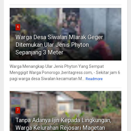
6
Warga Desa Siwalan Mlarak Geger
Ditemukan Ular Jenis Phyton
Sepanjang 3 Meter
Warga Menangkap Ular Jenis Phyton Yang Sempat
Menggigit Warga Ponorogo ,beritagress.com, - Sekitar jam 6
pagi warga desa Siwalan kecamatan M...
Readmore
7
Tanpa Adanya Ijin Kepada Lingkungan,
Warga Kelurahan Rejosari Magetan