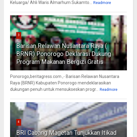
Keluarga/ Ahli Waris Almarhum Sukamto...
Readmore
3
Barisan Relawan Nusantara Raya (
BRNR) Ponorogo Deklarasi Dukung
Program Makanan Bergizi Gratis
Ponorogo,beritagress.com ,- Barisan Relawan Nusantara
Raya (BRNR) Kabupaten Ponorogo mendeklarasikan
dukungan penuh untuk mensukseskan progr...
Readmore
4
BRI Cabang Magetan Tunjukkan Itikad