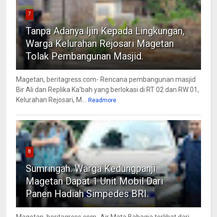
7
Tanpa Adanya Ijin Kepada Lingkungan,
Warga Kelurahan Rejosari Magetan
Tolak Pembangunan Masjid.
Magetan, beritagress.com- Rencana pembangunan masjid
Bir Ali dan Replika Ka'bah yang berlokasi di RT 02 dan RW 01,
Kelurahan Rejosari, M...
Readmore
8
Sumringah. Warga Kedungpanji
Magetan Dapat 1 Unit Mobil Dari
Panen Hadiah Simpedes BRI.
Magetan, beritagress.com- Air Mata Bahagia terlihat dari