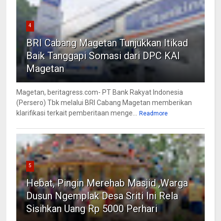
4
BRI Cabang Magetan Tunjukkan Itikad
Baik Tanggapi Somasi dari DPC KAI
Magetan
Magetan, beritagress.com- PT Bank Rakyat Indonesia
(Persero) Tbk melalui BRI Cabang Magetan memberikan
klarifikasi terkait pemberitaan menge...
Readmore
5
Hebat, Pingin Merehab Masjid ,Warga
Dusun Ngemplak Desa Sriti Ini Rela
Sisihkan Uang Rp 5000 Perhari