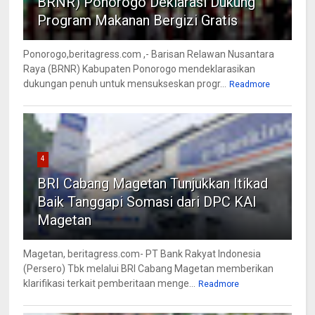
BRNR) Ponorogo Deklarasi Dukung
Program Makanan Bergizi Gratis
Ponorogo,beritagress.com ,- Barisan Relawan Nusantara
Raya (BRNR) Kabupaten Ponorogo mendeklarasikan
dukungan penuh untuk mensukseskan progr...
Readmore
4
BRI Cabang Magetan Tunjukkan Itikad
Baik Tanggapi Somasi dari DPC KAI
Magetan
Magetan, beritagress.com- PT Bank Rakyat Indonesia
(Persero) Tbk melalui BRI Cabang Magetan memberikan
klarifikasi terkait pemberitaan menge...
Readmore