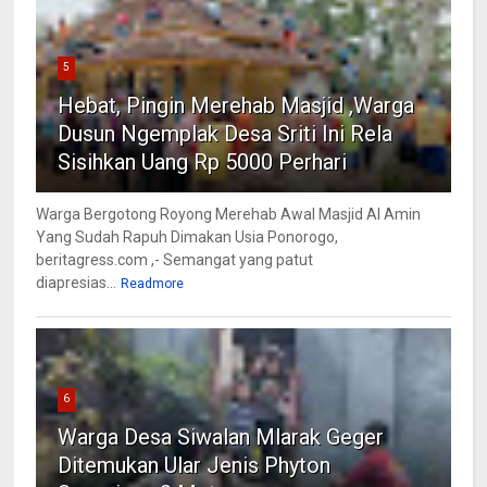
5
Hebat, Pingin Merehab Masjid ,Warga
Dusun Ngemplak Desa Sriti Ini Rela
Sisihkan Uang Rp 5000 Perhari
Warga Bergotong Royong Merehab Awal Masjid Al Amin
Yang Sudah Rapuh Dimakan Usia Ponorogo,
beritagress.com ,- Semangat yang patut
diapresias...
Readmore
6
Warga Desa Siwalan Mlarak Geger
Ditemukan Ular Jenis Phyton