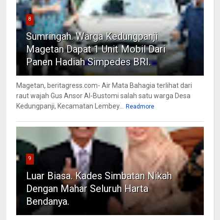
8
Sumringah. Warga Kedungpanji
Magetan Dapat 1 Unit Mobil Dari
Panen Hadiah Simpedes BRI.
Magetan, beritagress.com- Air Mata Bahagia terlihat dari
raut wajah Gus Ansor Al-Bustomi salah satu warga Desa
Kedungpanji, Kecamatan Lembey...
Readmore
9
Luar Biasa. Kades Simbatan Nikah
Dengan Mahar Seluruh Harta
Bendanya.