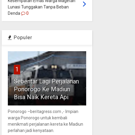
Kesempatan Emas Warga Magetan
Lunasi Tunggakan Tanpa Beban
Denda
0
Populer
1
Sebentar Lagi Perjalanan
Ponorogo Ke Madiun
Bisa Naik Kereta Api
Ponorogo –beritagress.com ,- Impian
warga Ponorogo untuk kembali
menikmati perjalanan kereta ke Madiun
perlahan jadi kenyataan.