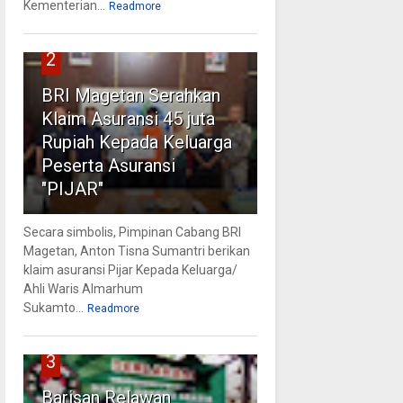
Kementerian...
Readmore
2
BRI Magetan Serahkan
Klaim Asuransi 45 juta
Rupiah Kepada Keluarga
Peserta Asuransi
"PIJAR"
Secara simbolis, Pimpinan Cabang BRI
Magetan, Anton Tisna Sumantri berikan
klaim asuransi Pijar Kepada Keluarga/
Ahli Waris Almarhum
Sukamto...
Readmore
3
Barisan Relawan