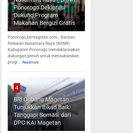
Ponorogo Deklarasi
Dukung Program
Makanan Bergizi Gratis
Ponorogo,beritagress.com ,- Barisan
Relawan Nusantara Raya (BRNR)
Kabupaten Ponorogo mendeklarasikan
dukungan penuh untuk mensukseskan
progr...
Readmore
4
BRI Cabang Magetan
Tunjukkan Itikad Baik
Tanggapi Somasi dari
DPC KAI Magetan