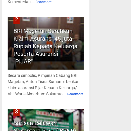
Kementerian...
Readmore
2
BRI Magetan Serahkan
Klaim Asuransi 45 juta
Rupiah Kepada Keluarga
Peserta Asuransi
"PIJAR"
Secara simbolis, Pimpinan Cabang BRI
Magetan, Anton Tisna Sumantri berikan
klaim asuransi Pijar Kepada Keluarga/
Ahli Waris Almarhum Sukamto...
Readmore
3
Barisan Relawan
Nusantara Raya ( BRNR)