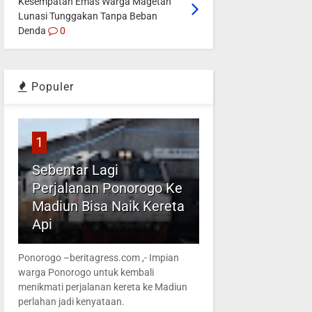
Kesempatan Emas Warga Magetan
Lunasi Tunggakan Tanpa Beban
Denda
0
Populer
1
Sebentar Lagi
Perjalanan Ponorogo Ke
Madiun Bisa Naik Kereta
Api
Ponorogo –beritagress.com ,- Impian
warga Ponorogo untuk kembali
menikmati perjalanan kereta ke Madiun
perlahan jadi kenyataan.