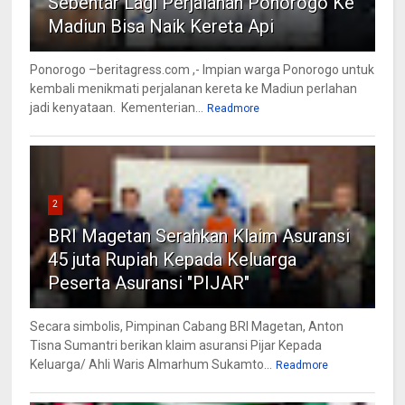
Sebentar Lagi Perjalanan Ponorogo Ke
Madiun Bisa Naik Kereta Api
Ponorogo –beritagress.com ,- Impian warga Ponorogo untuk
kembali menikmati perjalanan kereta ke Madiun perlahan
jadi kenyataan. Kementerian...
Readmore
2
BRI Magetan Serahkan Klaim Asuransi
45 juta Rupiah Kepada Keluarga
Peserta Asuransi "PIJAR"
Secara simbolis, Pimpinan Cabang BRI Magetan, Anton
Tisna Sumantri berikan klaim asuransi Pijar Kepada
Keluarga/ Ahli Waris Almarhum Sukamto...
Readmore