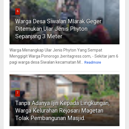
6
Warga Desa Siwalan Mlarak Geger
Ditemukan Ular Jenis Phyton
Sepanjang 3 Meter
Warga Menangkap Ular Jenis Phyton Yang Sempat
Menggigit Warga Ponorogo ,beritagress.com, - Sekitar jam 6
pagi warga desa Siwalan kecamatan M...
Readmore
7
Tanpa Adanya Ijin Kepada Lingkungan,
Warga Kelurahan Rejosari Magetan
Tolak Pembangunan Masjid.