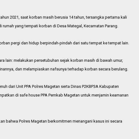
ahun 2021, saat korban masih berusia 14 tahun, tersangka pertama kali
i rumah yang tempati korban di Desa Mategal, Kecamatan Parang.
rban pergi dan hidup berpindah-pindah dari satu tempat ke tempat lain.
ara lain: melakukan persetubuhan sejak korban masih di bawah umur,
inannya, dan melampiaskan nafsunya terhadap korban secara berulang.
nuh dari Unit PPA Polres Magetan serta Dinas P2KBP3A Kabupaten
itempatkan di safe house PPA Pemkab Magetan untuk menjamin keamanan
kan bahwa Polres Magetan berkomitmen menangani kasus ini secara