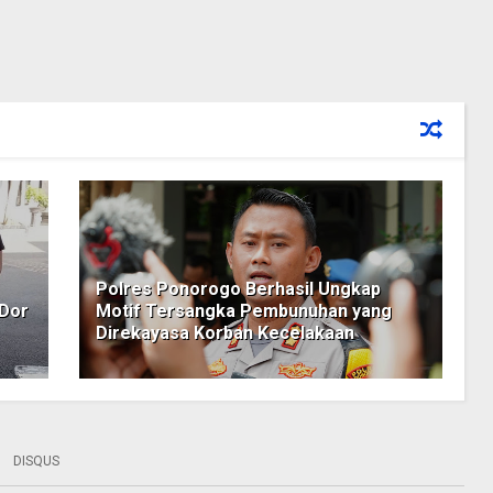
Polres Ponorogo Berhasil Ungkap
 Dor
Motif Tersangka Pembunuhan yang
Direkayasa Korban Kecelakaan
DISQUS