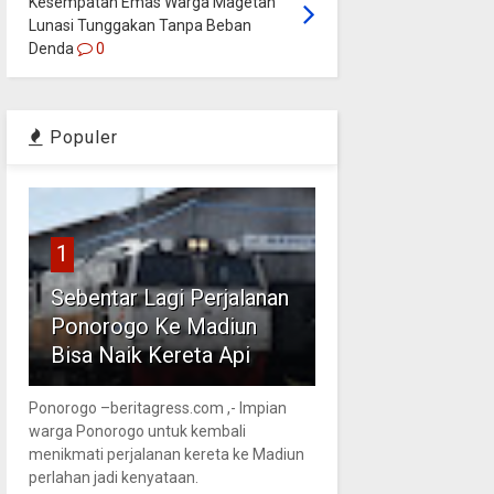
Kesempatan Emas Warga Magetan
Lunasi Tunggakan Tanpa Beban
Denda
0
Populer
1
Sebentar Lagi Perjalanan
Ponorogo Ke Madiun
Bisa Naik Kereta Api
Ponorogo –beritagress.com ,- Impian
warga Ponorogo untuk kembali
menikmati perjalanan kereta ke Madiun
perlahan jadi kenyataan.