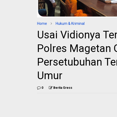
Home
Hukum & Kriminal
Usai Vidionya Te
Polres Magetan 
Persetubuhan Te
Umur
0
Berita Gress