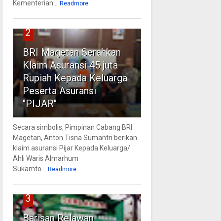
Kementerian...
Readmore
2
BRI Magetan Serahkan
Klaim Asuransi 45 juta
Rupiah Kepada Keluarga
Peserta Asuransi
"PIJAR"
Secara simbolis, Pimpinan Cabang BRI
Magetan, Anton Tisna Sumantri berikan
klaim asuransi Pijar Kepada Keluarga/
Ahli Waris Almarhum
Sukamto...
Readmore
3
Barisan Relawan