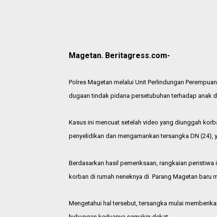
Magetan. Beritagress.com-
Polres Magetan melalui Unit Perlindungan Perempuan
dugaan tindak pidana persetubuhan terhadap anak d
Kasus ini mencuat setelah video yang diunggah korba
penyelidikan dan mengamankan tersangka DN (24), ya
Berdasarkan hasil pemeriksaan, rangkaian peristiwa
korban di rumah neneknya di Parang Magetan baru m
Mengetahui hal tersebut, tersangka mulai memberik
hubungan keduanya semakin dekat.