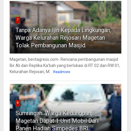
7
Tanpa Adanya Ijin Kepada Lingkungan,
Warga Kelurahan Rejosari Magetan
Tolak Pembangunan Masjid.
Magetan, beritagress.com- Rencana pembangunan masjid
Bir Ali dan Replika Ka'bah yang berlokasi di RT 02 dan RW 01,
Kelurahan Rejosari, M...
Readmore
8
Sumringah. Warga Kedungpanji
Magetan Dapat 1 Unit Mobil Dari
Panen Hadiah Simpedes BRI.