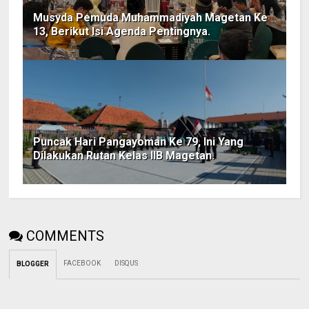
Musyda Pemuda Muhammadiyah Magetan Ke
13, Berikut Isi Agenda Pentingnya.
Puncak Hari Pangayoman Ke 79, Ini Yang
Dilakukan Rutan Kelas IIB Magetan.
COMMENTS
FACEBOOK
DISQUS
BLOGGER