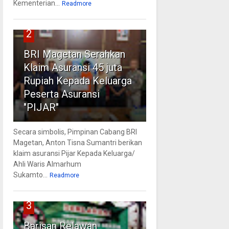
Kementerian...
Readmore
2
BRI Magetan Serahkan
Klaim Asuransi 45 juta
Rupiah Kepada Keluarga
Peserta Asuransi
"PIJAR"
Secara simbolis, Pimpinan Cabang BRI
Magetan, Anton Tisna Sumantri berikan
klaim asuransi Pijar Kepada Keluarga/
Ahli Waris Almarhum
Sukamto...
Readmore
3
Barisan Relawan