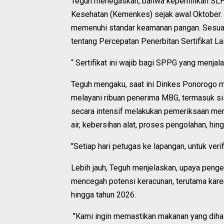
Teguh menegaskan, bahwa kepemilikan SLHS
Kesehatan (Kemenkes) sejak awal Oktober. S
memenuhi standar keamanan pangan. Sesua
tentang Percepatan Penerbitan Sertifikat 
“ Sertifikat ini wajib bagi SPPG yang menj
Teguh mengaku, saat ini Dinkes Ponorogo 
melayani ribuan penerima MBG, termasuk sis
secara intensif melakukan pemeriksaan menye
air, kebersihan alat, proses pengolahan, h
"Setiap hari petugas ke lapangan, untuk verif
Lebih jauh, Teguh menjelaskan, upaya peng
mencegah potensi keracunan, terutama kar
hingga tahun 2026.
"Kami ingin memastikan makanan yang dihas