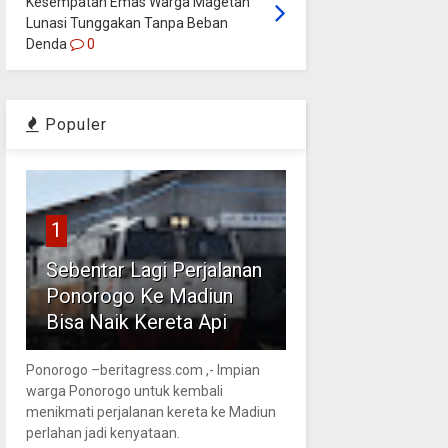
Kesempatan Emas Warga Magetan
Lunasi Tunggakan Tanpa Beban
Denda
0
Populer
1
Sebentar Lagi Perjalanan
Ponorogo Ke Madiun
Bisa Naik Kereta Api
Ponorogo –beritagress.com ,- Impian
warga Ponorogo untuk kembali
menikmati perjalanan kereta ke Madiun
perlahan jadi kenyataan.