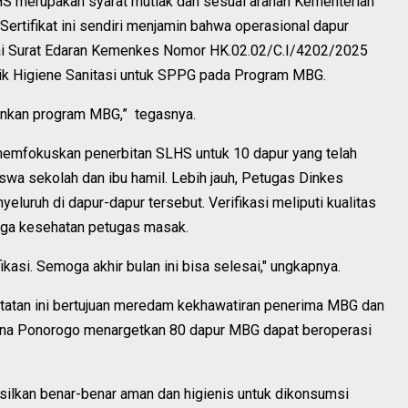
 merupakan syarat mutlak dan sesuai arahan Kementerian
ertifikat ini sendiri menjamin bahwa operasional dapur
i Surat Edaran Kemenkes Nomor HK.02.02/C.I/4202/2025
Laik Higiene Sanitasi untuk SPPG pada Program MBG.
alankan program MBG,” tegasnya.
memfokuskan penerbitan SLHS untuk 10 dapur yang telah
wa sekolah dan ibu hamil. Lebih jauh, Petugas Dinkes
luruh di dapur-dapur tersebut. Verifikasi meliputi kualitas
ingga kesehatan petugas masak.
ikasi. Semoga akhir bulan ini bisa selesai," ungkapnya.
etatan ini bertujuan meredam kekhawatiran penerima MBG dan
ena Ponorogo menargetkan 80 dapur MBG dapat beroperasi
ilkan benar-benar aman dan higienis untuk dikonsumsi