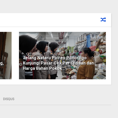
Jelang Nataru Polres Ponorogo
g,
Kunjungi Pasar Cek Persediaan dan
Harga Bahan Pokok
DISQUS