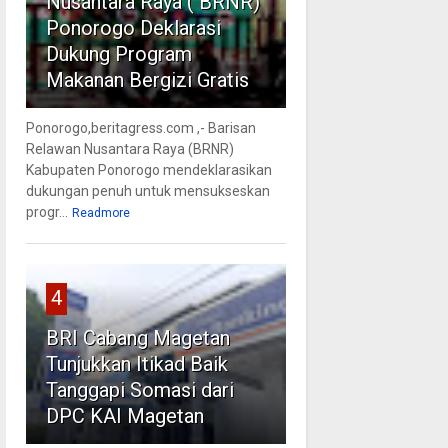
Nusantara Raya ( BRNR)
Ponorogo Deklarasi
Dukung Program
Makanan Bergizi Gratis
Ponorogo,beritagress.com ,- Barisan
Relawan Nusantara Raya (BRNR)
Kabupaten Ponorogo mendeklarasikan
dukungan penuh untuk mensukseskan
progr...
Readmore
4
BRI Cabang Magetan
Tunjukkan Itikad Baik
Tanggapi Somasi dari
DPC KAI Magetan