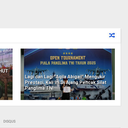
 HUT
Lagi dan Lagi "Aqila Abigail" Mengukir
Prestasi, Kali Ini Di Ajang Pencak Silat
Panglima TNI
DISQUS