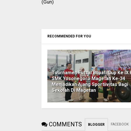
(Gun)
RECOMMENDED FOR YOU
Tournamen Futsal Bupati Cup Ke IX
SMK Yosonegoro Magetan Ke-34
Menjadikan Ajang Sportiivitas Bagi
Sekolah Di Magetan
COMMENTS
FACEBOOK
BLOGGER