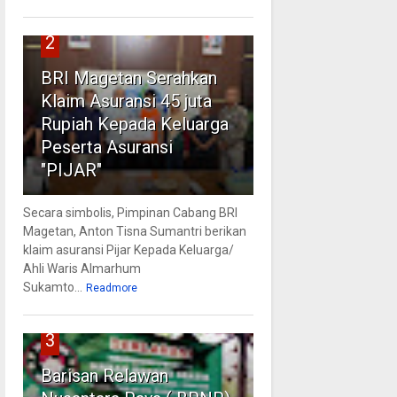
2
BRI Magetan Serahkan
Klaim Asuransi 45 juta
Rupiah Kepada Keluarga
Peserta Asuransi
"PIJAR"
Secara simbolis, Pimpinan Cabang BRI
Magetan, Anton Tisna Sumantri berikan
klaim asuransi Pijar Kepada Keluarga/
Ahli Waris Almarhum
Sukamto...
Readmore
3
Barisan Relawan