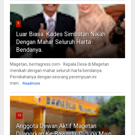
9
Luar Biasa. Kades Simbatan Nikah
Dengan Mahar Seluruh Harta
Bendanya.
Magetan, beritagress.com- Kepala Desa di Magetan
menikah dengan mahar seluruh harta bendanya.
Pernikahanya dengan seorang perempuan ini
men...
Readmore
10
Anggota Dewan Aktif Magetan
Dilaporkan Ke Bawaslu, Diduga Main