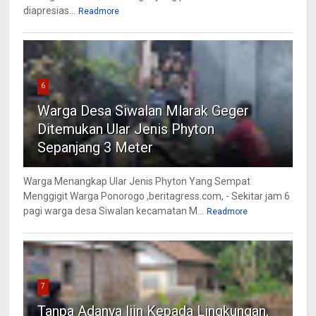
diapresias...
Readmore
6
Warga Desa Siwalan Mlarak Geger
Ditemukan Ular Jenis Phyton
Sepanjang 3 Meter
Warga Menangkap Ular Jenis Phyton Yang Sempat
Menggigit Warga Ponorogo ,beritagress.com, - Sekitar jam 6
pagi warga desa Siwalan kecamatan M...
Readmore
7
Tanpa Adanya Ijin Kepada Lingkungan,