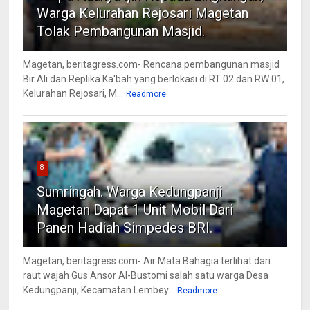
Warga Kelurahan Rejosari Magetan
Tolak Pembangunan Masjid.
Magetan, beritagress.com- Rencana pembangunan masjid
Bir Ali dan Replika Ka'bah yang berlokasi di RT 02 dan RW 01,
Kelurahan Rejosari, M...
Readmore
8
Sumringah. Warga Kedungpanji
Magetan Dapat 1 Unit Mobil Dari
Panen Hadiah Simpedes BRI.
Magetan, beritagress.com- Air Mata Bahagia terlihat dari
raut wajah Gus Ansor Al-Bustomi salah satu warga Desa
Kedungpanji, Kecamatan Lembey...
Readmore