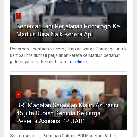
1
Sebentar Lagi Perjalanan Ponorogo Ke
Madiun Bisa Naik Kereta Api
Ponorogo –beritagress.com ,- Impian warga Ponorogo untuk
kembali menikmati perjalanan kereta ke Madiun perlahan
jadi kenyataan. Kementerian...
Readmore
2
BRI Magetan Serahkan Klaim Asuransi
45 juta Rupiah Kepada Keluarga
Peserta Asuransi "PIJAR"
Secara simbolis, Pimpinan Cabang BRI Magetan, Anton