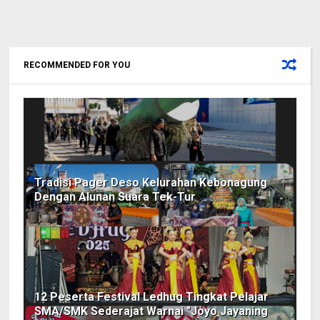
RECOMMENDED FOR YOU
Tradisi Pager Deso Kelurahan Kebonagung
Dengan Alunan Suara Tek-Tur
12 Peserta Festival Ledhug Tingkat Pelajar
SMA/SMK Sederajat Warnai "Joyo Jayaning