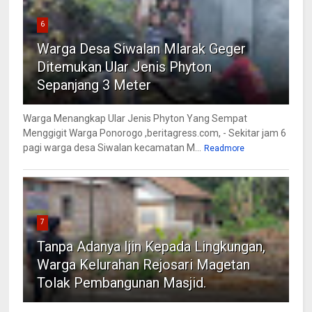
6
Warga Desa Siwalan Mlarak Geger
Ditemukan Ular Jenis Phyton
Sepanjang 3 Meter
Warga Menangkap Ular Jenis Phyton Yang Sempat
Menggigit Warga Ponorogo ,beritagress.com, - Sekitar jam 6
pagi warga desa Siwalan kecamatan M...
Readmore
7
Tanpa Adanya Ijin Kepada Lingkungan,
Warga Kelurahan Rejosari Magetan
Tolak Pembangunan Masjid.