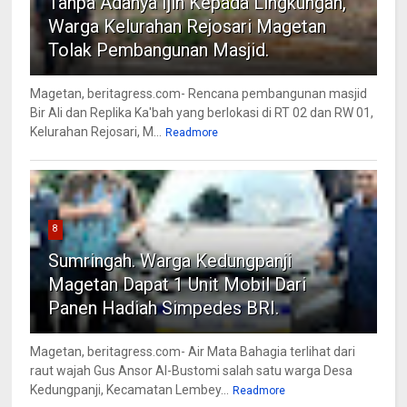
Tanpa Adanya Ijin Kepada Lingkungan,
Warga Kelurahan Rejosari Magetan
Tolak Pembangunan Masjid.
Magetan, beritagress.com- Rencana pembangunan masjid
Bir Ali dan Replika Ka'bah yang berlokasi di RT 02 dan RW 01,
Kelurahan Rejosari, M...
Readmore
8
Sumringah. Warga Kedungpanji
Magetan Dapat 1 Unit Mobil Dari
Panen Hadiah Simpedes BRI.
Magetan, beritagress.com- Air Mata Bahagia terlihat dari
raut wajah Gus Ansor Al-Bustomi salah satu warga Desa
Kedungpanji, Kecamatan Lembey...
Readmore