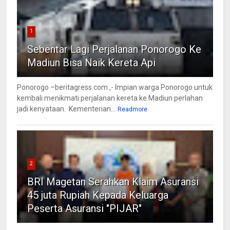
1
Sebentar Lagi Perjalanan Ponorogo Ke
Madiun Bisa Naik Kereta Api
Ponorogo –beritagress.com ,- Impian warga Ponorogo untuk
kembali menikmati perjalanan kereta ke Madiun perlahan
jadi kenyataan. Kementerian...
Readmore
2
BRI Magetan Serahkan Klaim Asuransi
45 juta Rupiah Kepada Keluarga
Peserta Asuransi "PIJAR"