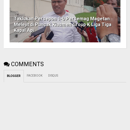
Taklukan Persepon 1-0 Persemag Magetan
Melejit di Puncak Klasmen Group K Liga Tiga
Kapal Api
COMMENTS
FACEBOOK
DISQUS
BLOGGER