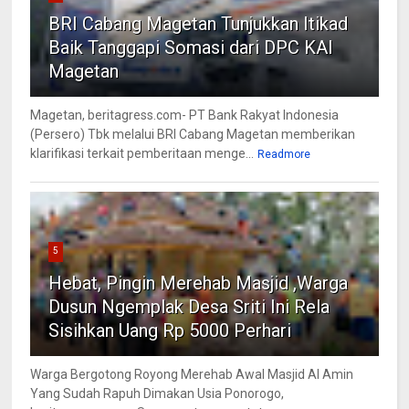
BRI Cabang Magetan Tunjukkan Itikad
Baik Tanggapi Somasi dari DPC KAI
Magetan
Magetan, beritagress.com- PT Bank Rakyat Indonesia
(Persero) Tbk melalui BRI Cabang Magetan memberikan
klarifikasi terkait pemberitaan menge...
Readmore
5
Hebat, Pingin Merehab Masjid ,Warga
Dusun Ngemplak Desa Sriti Ini Rela
Sisihkan Uang Rp 5000 Perhari
Warga Bergotong Royong Merehab Awal Masjid Al Amin
Yang Sudah Rapuh Dimakan Usia Ponorogo,