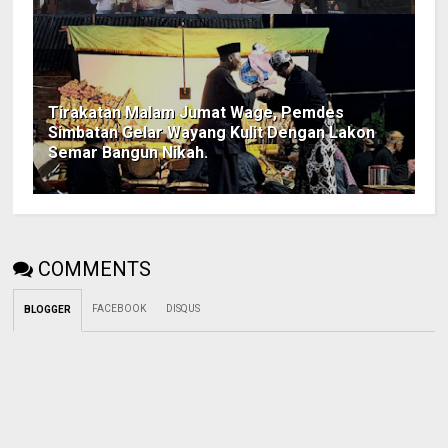
Tirakatan Malam Jumat Wage, Pemdes
Simbatan Gelar Wayang Kulit Dengan Lakon
Semar Bangun Nikah.
COMMENTS
FACEBOOK
DISQUS
BLOGGER