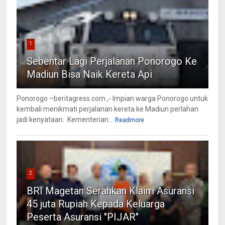
1
Sebentar Lagi Perjalanan Ponorogo Ke
Madiun Bisa Naik Kereta Api
Ponorogo –beritagress.com ,- Impian warga Ponorogo untuk
kembali menikmati perjalanan kereta ke Madiun perlahan
jadi kenyataan. Kementerian...
Readmore
2
BRI Magetan Serahkan Klaim Asuransi
45 juta Rupiah Kepada Keluarga
Peserta Asuransi "PIJAR"