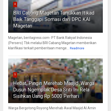
4
BRI Cabang Magetan Tunjukkan Itikad
Baik Tanggapi Somasi dari DPC KAI
Magetan
Magetan, beritagress.com- PT Bank Rakyat Indonesia
(Persero) Tbk melalui BRI Cabang Magetan memberikan
klarifikasi terkait pemberitaan menge...
Readmore
5
Hebat, Pingin Merehab Masjid ,Warga
Dusun Ngemplak Desa Sriti Ini Rela
Sisihkan Uang Rp 5000 Perhari
Warga Bergotong Royong Merehab Awal Masjid Al Amin