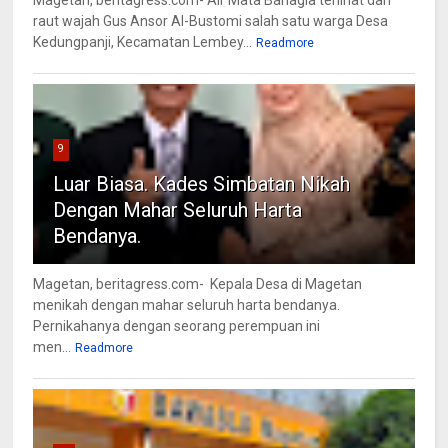
Magetan, beritagress.com- Air Mata Bahagia terlihat dari
raut wajah Gus Ansor Al-Bustomi salah satu warga Desa
Kedungpanji, Kecamatan Lembey...
Readmore
9
Luar Biasa. Kades Simbatan Nikah
Dengan Mahar Seluruh Harta
Bendanya.
Magetan, beritagress.com- Kepala Desa di Magetan
menikah dengan mahar seluruh harta bendanya.
Pernikahanya dengan seorang perempuan ini
men...
Readmore