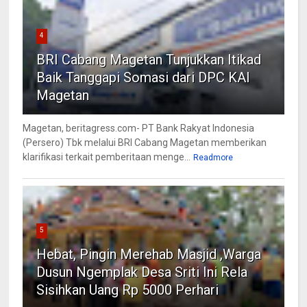
4
BRI Cabang Magetan Tunjukkan Itikad
Baik Tanggapi Somasi dari DPC KAI
Magetan
Magetan, beritagress.com- PT Bank Rakyat Indonesia
(Persero) Tbk melalui BRI Cabang Magetan memberikan
klarifikasi terkait pemberitaan menge...
Readmore
5
Hebat, Pingin Merehab Masjid ,Warga
Dusun Ngemplak Desa Sriti Ini Rela
Sisihkan Uang Rp 5000 Perhari