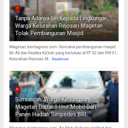
7
Tanpa Adanya Ijin Kepada Lingkungan,
Warga Kelurahan Rejosari Magetan
Tolak Pembangunan Masjid.
Magetan, beritagress.com- Rencana pembangunan masjid
Bir Ali dan Replika Ka'bah yang berlokasi di RT 02 dan RW 01,
Kelurahan Rejosari, M...
Readmore
8
Sumringah. Warga Kedungpanji
Magetan Dapat 1 Unit Mobil Dari
Panen Hadiah Simpedes BRI.