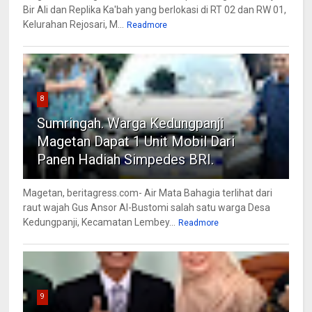
Bir Ali dan Replika Ka'bah yang berlokasi di RT 02 dan RW 01,
Kelurahan Rejosari, M...
Readmore
8
Sumringah. Warga Kedungpanji
Magetan Dapat 1 Unit Mobil Dari
Panen Hadiah Simpedes BRI.
Magetan, beritagress.com- Air Mata Bahagia terlihat dari
raut wajah Gus Ansor Al-Bustomi salah satu warga Desa
Kedungpanji, Kecamatan Lembey...
Readmore
9