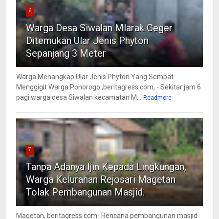
6
Warga Desa Siwalan Mlarak Geger
Ditemukan Ular Jenis Phyton
Sepanjang 3 Meter
Warga Menangkap Ular Jenis Phyton Yang Sempat
Menggigit Warga Ponorogo ,beritagress.com, - Sekitar jam 6
pagi warga desa Siwalan kecamatan M...
Readmore
7
Tanpa Adanya Ijin Kepada Lingkungan,
Warga Kelurahan Rejosari Magetan
Tolak Pembangunan Masjid.
Magetan, beritagress.com- Rencana pembangunan masjid