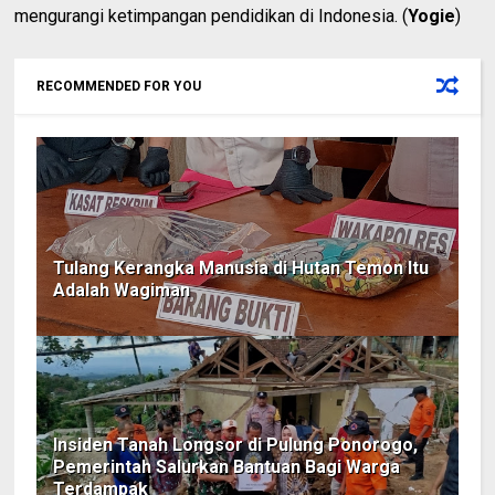
mengurangi ketimpangan pendidikan di Indonesia. (
Yogie
)
RECOMMENDED FOR YOU
Tulang Kerangka Manusia di Hutan Temon Itu
Adalah Wagiman
Insiden Tanah Longsor di Pulung Ponorogo,
Pemerintah Salurkan Bantuan Bagi Warga
Terdampak