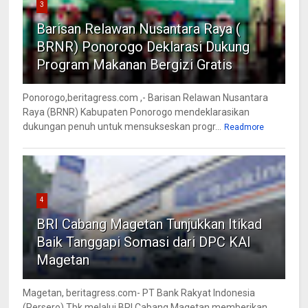
3
Barisan Relawan Nusantara Raya (
BRNR) Ponorogo Deklarasi Dukung
Program Makanan Bergizi Gratis
Ponorogo,beritagress.com ,- Barisan Relawan Nusantara
Raya (BRNR) Kabupaten Ponorogo mendeklarasikan
dukungan penuh untuk mensukseskan progr...
Readmore
4
BRI Cabang Magetan Tunjukkan Itikad
Baik Tanggapi Somasi dari DPC KAI
Magetan
Magetan, beritagress.com- PT Bank Rakyat Indonesia
(Persero) Tbk melalui BRI Cabang Magetan memberikan