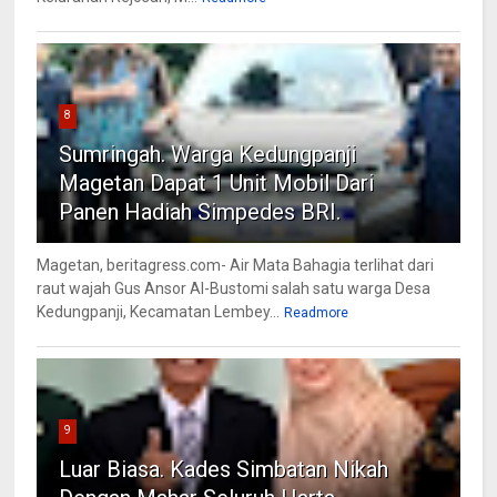
8
Sumringah. Warga Kedungpanji
Magetan Dapat 1 Unit Mobil Dari
Panen Hadiah Simpedes BRI.
Magetan, beritagress.com- Air Mata Bahagia terlihat dari
raut wajah Gus Ansor Al-Bustomi salah satu warga Desa
Kedungpanji, Kecamatan Lembey...
Readmore
9
Luar Biasa. Kades Simbatan Nikah