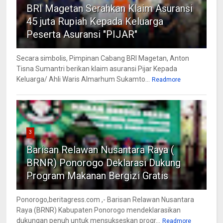
BRI Magetan Serahkan Klaim Asuransi
45 juta Rupiah Kepada Keluarga
Peserta Asuransi "PIJAR"
Secara simbolis, Pimpinan Cabang BRI Magetan, Anton
Tisna Sumantri berikan klaim asuransi Pijar Kepada
Keluarga/ Ahli Waris Almarhum Sukamto...
Readmore
3
Barisan Relawan Nusantara Raya (
BRNR) Ponorogo Deklarasi Dukung
Program Makanan Bergizi Gratis
Ponorogo,beritagress.com ,- Barisan Relawan Nusantara
Raya (BRNR) Kabupaten Ponorogo mendeklarasikan
dukungan penuh untuk mensukseskan progr...
Readmore