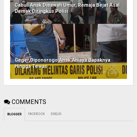
Cabuli Anak Dibawah Umur, Remaja Bejat Asal
Demak Diringkus Polisi
Geger,Diponorogo Anak Aniaya Bapaknya
Hingga Tewas
COMMENTS
FACEBOOK
DISQUS
BLOGGER