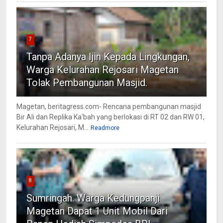
7
Tanpa Adanya Ijin Kepada Lingkungan,
Warga Kelurahan Rejosari Magetan
Tolak Pembangunan Masjid.
Magetan, beritagress.com- Rencana pembangunan masjid
Bir Ali dan Replika Ka'bah yang berlokasi di RT 02 dan RW 01,
Kelurahan Rejosari, M...
Readmore
8
Sumringah. Warga Kedungpanji
Magetan Dapat 1 Unit Mobil Dari