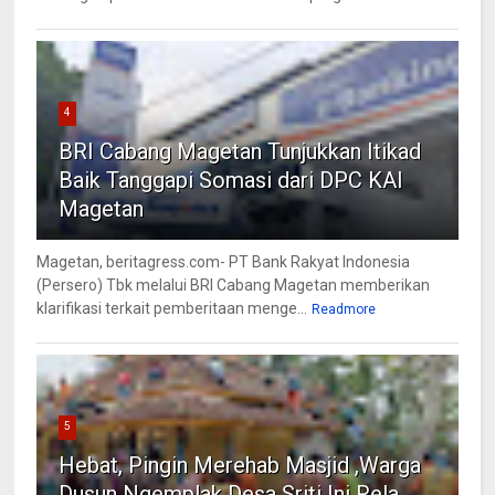
4
BRI Cabang Magetan Tunjukkan Itikad
Baik Tanggapi Somasi dari DPC KAI
Magetan
Magetan, beritagress.com- PT Bank Rakyat Indonesia
(Persero) Tbk melalui BRI Cabang Magetan memberikan
klarifikasi terkait pemberitaan menge...
Readmore
5
Hebat, Pingin Merehab Masjid ,Warga
Dusun Ngemplak Desa Sriti Ini Rela