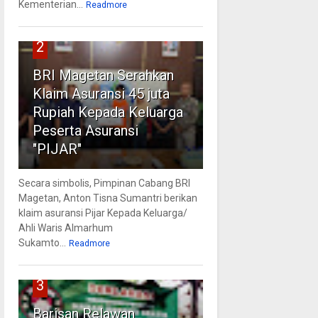
Kementerian...
Readmore
2
BRI Magetan Serahkan
Klaim Asuransi 45 juta
Rupiah Kepada Keluarga
Peserta Asuransi
"PIJAR"
Secara simbolis, Pimpinan Cabang BRI
Magetan, Anton Tisna Sumantri berikan
klaim asuransi Pijar Kepada Keluarga/
Ahli Waris Almarhum
Sukamto...
Readmore
3
Barisan Relawan