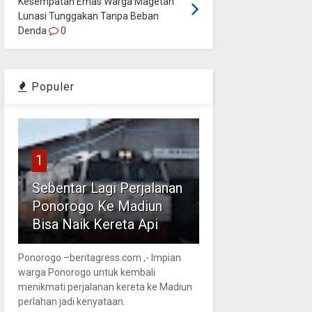
Kesempatan Emas Warga Magetan
Lunasi Tunggakan Tanpa Beban
Denda
0
Populer
1
Sebentar Lagi Perjalanan
Ponorogo Ke Madiun
Bisa Naik Kereta Api
Ponorogo –beritagress.com ,- Impian
warga Ponorogo untuk kembali
menikmati perjalanan kereta ke Madiun
perlahan jadi kenyataan.