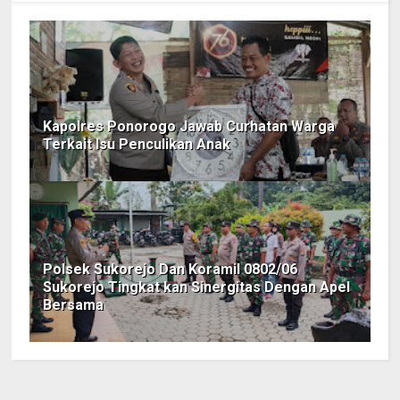
Kapolres Ponorogo Jawab Curhatan Warga
Terkait Isu Penculikan Anak
Polsek Sukorejo Dan Koramil 0802/06
Sukorejo Tingkat kan Sinergitas Dengan Apel
Bersama