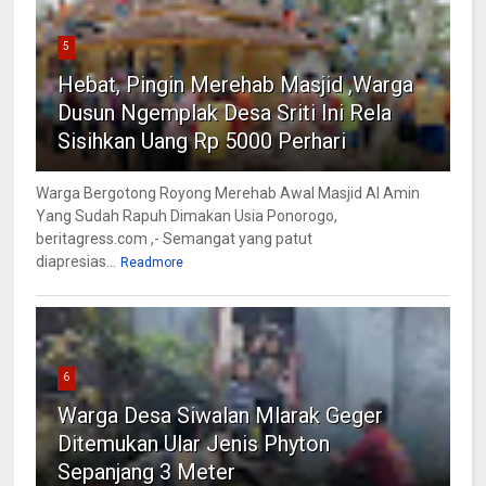
5
Hebat, Pingin Merehab Masjid ,Warga
Dusun Ngemplak Desa Sriti Ini Rela
Sisihkan Uang Rp 5000 Perhari
Warga Bergotong Royong Merehab Awal Masjid Al Amin
Yang Sudah Rapuh Dimakan Usia Ponorogo,
beritagress.com ,- Semangat yang patut
diapresias...
Readmore
6
Warga Desa Siwalan Mlarak Geger
Ditemukan Ular Jenis Phyton
Sepanjang 3 Meter