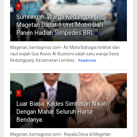
8
Sumringah. Warga Kedungpanji
Magetan Dapat 1 Unit Mobil Dari
Panen Hadiah Simpedes BRI.
Magetan, beritagress.com- Air Mata Bahagia terlihat dari
raut wajah Gus Ansor Al-Bustomi salah satu warga Desa
Kedungpanji, Kecamatan Lembey...
Readmore
9
Luar Biasa. Kades Simbatan Nikah
Dengan Mahar Seluruh Harta
Bendanya.
Magetan, beritagress.com- Kepala Desa di Magetan