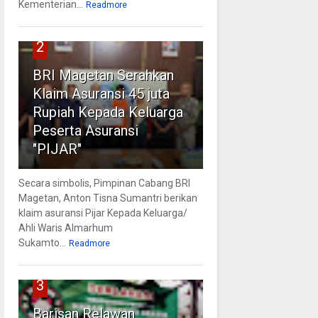
Kementerian...
Readmore
2
BRI Magetan Serahkan
Klaim Asuransi 45 juta
Rupiah Kepada Keluarga
Peserta Asuransi
"PIJAR"
Secara simbolis, Pimpinan Cabang BRI
Magetan, Anton Tisna Sumantri berikan
klaim asuransi Pijar Kepada Keluarga/
Ahli Waris Almarhum
Sukamto...
Readmore
3
Barisan Relawan