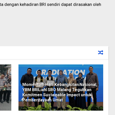
ta dengan kehadiran BRI sendiri dapat dirasakan oleh
Momentum Hari Kebangkitan Nasional,
i
YBM BRILiaN SBO Malang Teguhkan
Komitmen Sustainable Impact untuk
Pemberdayaan Umat