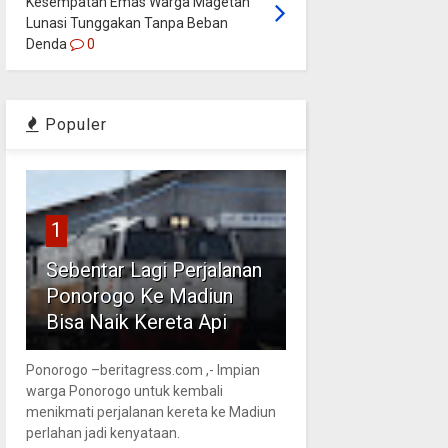
Kesempatan Emas Warga Magetan
Lunasi Tunggakan Tanpa Beban
Denda
0
Populer
1
Sebentar Lagi Perjalanan
Ponorogo Ke Madiun
Bisa Naik Kereta Api
Ponorogo –beritagress.com ,- Impian
warga Ponorogo untuk kembali
menikmati perjalanan kereta ke Madiun
perlahan jadi kenyataan.