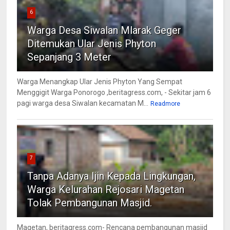
6
Warga Desa Siwalan Mlarak Geger
Ditemukan Ular Jenis Phyton
Sepanjang 3 Meter
Warga Menangkap Ular Jenis Phyton Yang Sempat
Menggigit Warga Ponorogo ,beritagress.com, - Sekitar jam 6
pagi warga desa Siwalan kecamatan M...
Readmore
7
Tanpa Adanya Ijin Kepada Lingkungan,
Warga Kelurahan Rejosari Magetan
Tolak Pembangunan Masjid.
Magetan, beritagress.com- Rencana pembangunan masjid