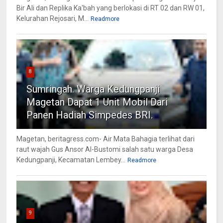
Bir Ali dan Replika Ka'bah yang berlokasi di RT 02 dan RW 01,
Kelurahan Rejosari, M...
Readmore
8
Sumringah. Warga Kedungpanji
Magetan Dapat 1 Unit Mobil Dari
Panen Hadiah Simpedes BRI.
Magetan, beritagress.com- Air Mata Bahagia terlihat dari
raut wajah Gus Ansor Al-Bustomi salah satu warga Desa
Kedungpanji, Kecamatan Lembey...
Readmore
9