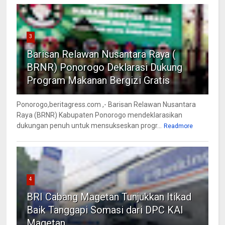
3
Barisan Relawan Nusantara Raya (
BRNR) Ponorogo Deklarasi Dukung
Program Makanan Bergizi Gratis
Ponorogo,beritagress.com ,- Barisan Relawan Nusantara
Raya (BRNR) Kabupaten Ponorogo mendeklarasikan
dukungan penuh untuk mensukseskan progr...
Readmore
4
BRI Cabang Magetan Tunjukkan Itikad
Baik Tanggapi Somasi dari DPC KAI
Magetan