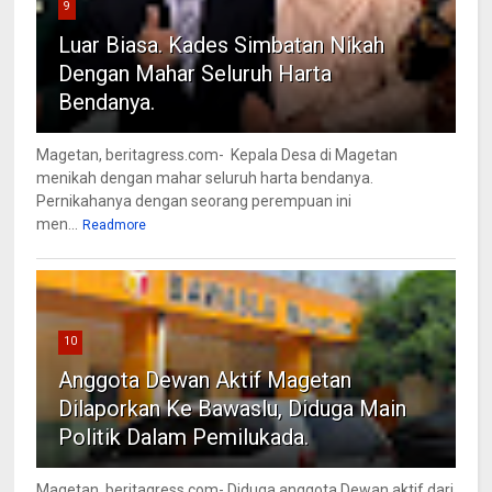
9
Luar Biasa. Kades Simbatan Nikah
Dengan Mahar Seluruh Harta
Bendanya.
Magetan, beritagress.com- Kepala Desa di Magetan
menikah dengan mahar seluruh harta bendanya.
Pernikahanya dengan seorang perempuan ini
men...
Readmore
10
Anggota Dewan Aktif Magetan
Dilaporkan Ke Bawaslu, Diduga Main
Politik Dalam Pemilukada.
Magetan, beritagress.com- Diduga anggota Dewan aktif dari