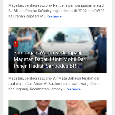
Magetan, beritagress.com- Rencana pembangunan masjid
Bir Ali dan Replika Ka'bah yang berlokasi di RT 02 dan RW 01,
Kelurahan Rejosari, M...
Readmore
8
Sumringah. Warga Kedungpanji
Magetan Dapat 1 Unit Mobil Dari
Panen Hadiah Simpedes BRI.
Magetan, beritagress.com- Air Mata Bahagia terlihat dari
raut wajah Gus Ansor Al-Bustomi salah satu warga Desa
Kedungpanji, Kecamatan Lembey...
Readmore