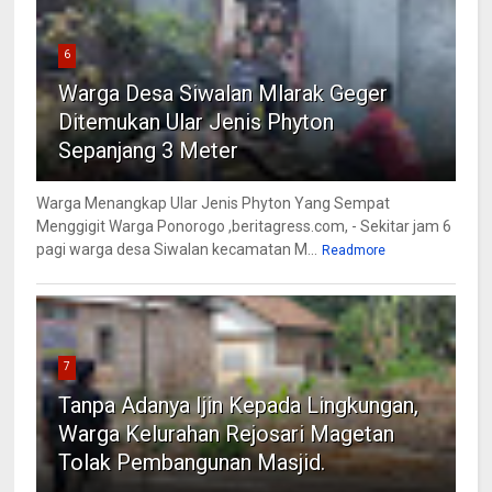
6
Warga Desa Siwalan Mlarak Geger
Ditemukan Ular Jenis Phyton
Sepanjang 3 Meter
Warga Menangkap Ular Jenis Phyton Yang Sempat
Menggigit Warga Ponorogo ,beritagress.com, - Sekitar jam 6
pagi warga desa Siwalan kecamatan M...
Readmore
7
Tanpa Adanya Ijin Kepada Lingkungan,
Warga Kelurahan Rejosari Magetan
Tolak Pembangunan Masjid.