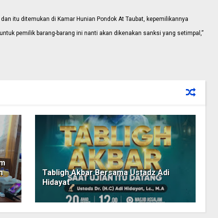
dan itu ditemukan di Kamar Hunian Pondok At Taubat, kepemilikannya
n untuk pemilik barang-barang ini nanti akan dikenakan sanksi yang setimpal,”
am
n
Tabligh Akbar Bersama Ustadz Adi
Hidayat