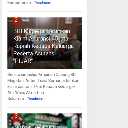
Kementerian...
Readmore
2
BRI Magetan Serahkan
Klaim Asuransi 45 juta
Rupiah Kepada Keluarga
Peserta Asuransi
"PIJAR"
Secara simbolis, Pimpinan Cabang BRI
Magetan, Anton Tisna Sumantri berikan
klaim asuransi Pijar Kepada Keluarga/
Ahli Waris Almarhum
Sukamto...
Readmore
3
Barisan Relawan