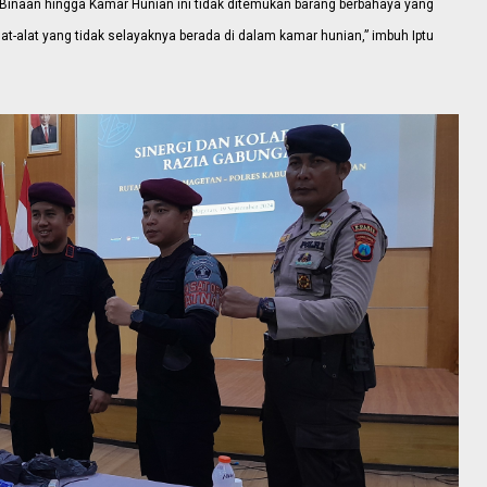
 Binaan hingga Kamar Hunian ini tidak ditemukan barang berbahaya yang
alat yang tidak selayaknya berada di dalam kamar hunian,” imbuh Iptu