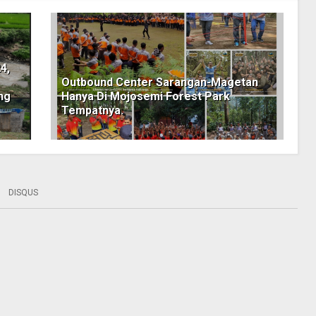
4,
Outbound Center Sarangan-Magetan
ng
Hanya Di Mojosemi Forest Park
Tempatnya.
DISQUS