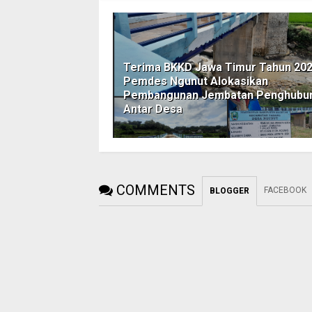
Terima BKKD Jawa Timur Tahun 202
Pemdes Ngunut Alokasikan
Pembangunan Jembatan Penghubu
Antar Desa
COMMENTS
FACEBOOK
BLOGGER