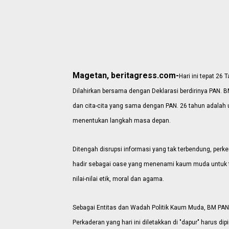
Magetan, beritagress.com-
Hari ini tepat 26
Dilahirkan bersama dengan Deklarasi berdirinya PAN. 
dan cita-cita yang sama dengan PAN. 26 tahun adalah 
menentukan langkah masa depan.
Ditengah disrupsi informasi yang tak terbendung, per
hadir sebagai oase yang menenami kaum muda untuk t
nilai-nilai etik, moral dan agama.
Sebagai Entitas dan Wadah Politik Kaum Muda, BM PA
Perkaderan yang hari ini diletakkan di "dapur" harus d