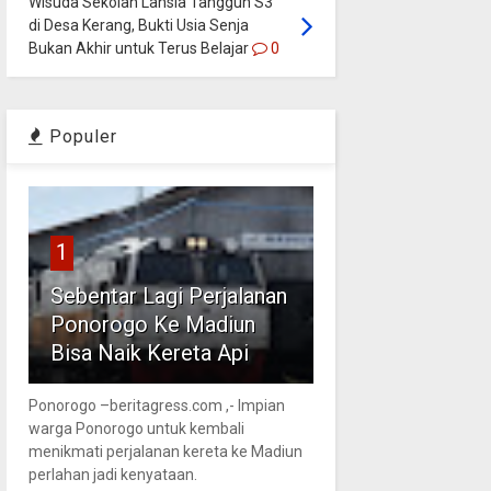
Wisuda Sekolah Lansia Tangguh S3
di Desa Kerang, Bukti Usia Senja
Bukan Akhir untuk Terus Belajar
0
Populer
1
Sebentar Lagi Perjalanan
Ponorogo Ke Madiun
Bisa Naik Kereta Api
Ponorogo –beritagress.com ,- Impian
warga Ponorogo untuk kembali
menikmati perjalanan kereta ke Madiun
perlahan jadi kenyataan.