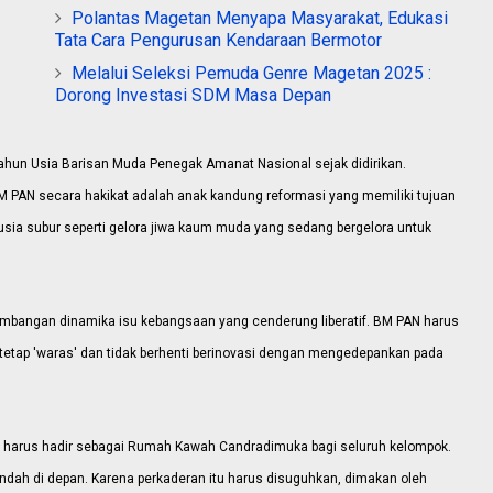
Polantas Magetan Menyapa Masyarakat, Edukasi
Tata Cara Pengurusan Kendaraan Bermotor
Melalui Seleksi Pemuda Genre Magetan 2025 :
Dorong Investasi SDM Masa Depan
 Tahun Usia Barisan Muda Penegak Amanat Nasional sejak didirikan.
BM PAN secara hakikat adalah anak kandung reformasi yang memiliki tujuan
usia subur seperti gelora jiwa kaum muda yang sedang bergelora untuk
kembangan dinamika isu kebangsaan yang cenderung liberatif. BM PAN harus
etap 'waras' dan tidak berhenti berinovasi dengan mengedepankan pada
N harus hadir sebagai Rumah Kawah Candradimuka bagi seluruh kelompok.
ipindah di depan. Karena perkaderan itu harus disuguhkan, dimakan oleh