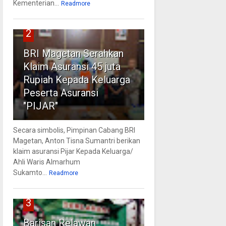
Kementerian...
Readmore
2
BRI Magetan Serahkan
Klaim Asuransi 45 juta
Rupiah Kepada Keluarga
Peserta Asuransi
"PIJAR"
Secara simbolis, Pimpinan Cabang BRI
Magetan, Anton Tisna Sumantri berikan
klaim asuransi Pijar Kepada Keluarga/
Ahli Waris Almarhum
Sukamto...
Readmore
3
Barisan Relawan