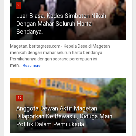
9
Luar Biasa. Kades Simbatan Nikah
Dengan Mahar Seluruh Harta
Bendanya.
Magetan, beritagress.com- Kepala Desa di Magetan
menikah dengan mahar seluruh harta bendanya.
Pernikahanya dengan seorang perempuan ini
men...
Readmore
10
Anggota Dewan Aktif Magetan
Dilaporkan Ke Bawaslu, Diduga Main
Politik Dalam Pemilukada.