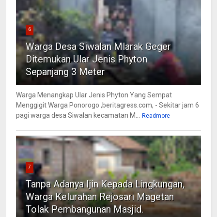
6
Warga Desa Siwalan Mlarak Geger
Ditemukan Ular Jenis Phyton
Sepanjang 3 Meter
Warga Menangkap Ular Jenis Phyton Yang Sempat
Menggigit Warga Ponorogo ,beritagress.com, - Sekitar jam 6
pagi warga desa Siwalan kecamatan M...
Readmore
7
Tanpa Adanya Ijin Kepada Lingkungan,
Warga Kelurahan Rejosari Magetan
Tolak Pembangunan Masjid.