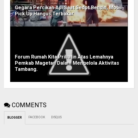
Gegara Percikan Api Saat Sedot Bensin, Mobil
Pick Up Hangus Terbakar
Forum Rumah Kita Prihatin Atas Lemahnya
Pemkab Magetan Dalam Mengelola Aktivitas
Tambang.
COMMENTS
FACEBOOK
DISQUS
BLOGGER