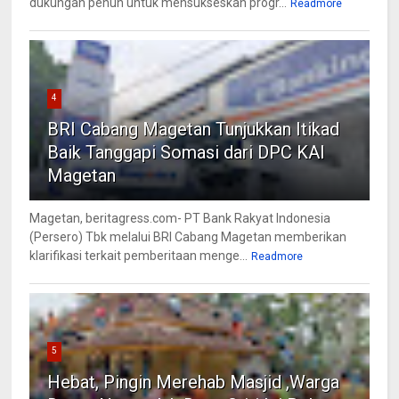
dukungan penuh untuk mensukseskan progr...
Readmore
4
BRI Cabang Magetan Tunjukkan Itikad
Baik Tanggapi Somasi dari DPC KAI
Magetan
Magetan, beritagress.com- PT Bank Rakyat Indonesia
(Persero) Tbk melalui BRI Cabang Magetan memberikan
klarifikasi terkait pemberitaan menge...
Readmore
5
Hebat, Pingin Merehab Masjid ,Warga