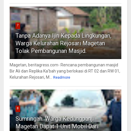
7
Tanpa Adanya Ijin Kepada Lingkungan,
Warga Kelurahan Rejosari Magetan
Tolak Pembangunan Masjid.
Magetan, beritagress.com- Rencana pembangunan masjid
Bir Ali dan Replika Ka'bah yang berlokasi di RT 02 dan RW 01,
Kelurahan Rejosari, M...
Readmore
8
Sumringah. Warga Kedungpanji
Magetan Dapat 1 Unit Mobil Dari