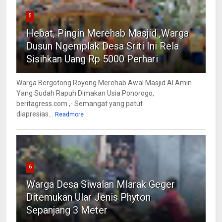
5
Hebat, Pingin Merehab Masjid ,Warga
Dusun Ngemplak Desa Sriti Ini Rela
Sisihkan Uang Rp 5000 Perhari
Warga Bergotong Royong Merehab Awal Masjid Al Amin
Yang Sudah Rapuh Dimakan Usia Ponorogo,
beritagress.com ,- Semangat yang patut
diapresias...
Readmore
6
Warga Desa Siwalan Mlarak Geger
Ditemukan Ular Jenis Phyton
Sepanjang 3 Meter