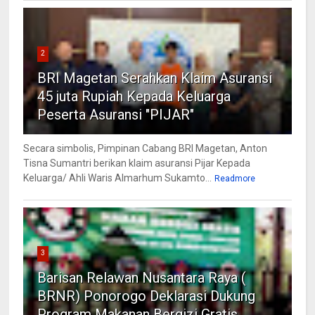
2
BRI Magetan Serahkan Klaim Asuransi
45 juta Rupiah Kepada Keluarga
Peserta Asuransi "PIJAR"
Secara simbolis, Pimpinan Cabang BRI Magetan, Anton
Tisna Sumantri berikan klaim asuransi Pijar Kepada
Keluarga/ Ahli Waris Almarhum Sukamto...
Readmore
3
Barisan Relawan Nusantara Raya (
BRNR) Ponorogo Deklarasi Dukung
Program Makanan Bergizi Gratis