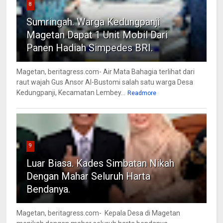
8
Sumringah. Warga Kedungpanji
Magetan Dapat 1 Unit Mobil Dari
Panen Hadiah Simpedes BRI.
Magetan, beritagress.com- Air Mata Bahagia terlihat dari
raut wajah Gus Ansor Al-Bustomi salah satu warga Desa
Kedungpanji, Kecamatan Lembey...
Readmore
9
Luar Biasa. Kades Simbatan Nikah
Dengan Mahar Seluruh Harta
Bendanya.
Magetan, beritagress.com- Kepala Desa di Magetan