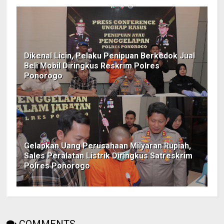
Dikenal Licin, Pelaku Penipuan Berkedok Jual
Beli Mobil Diringkus Reskrim Polres
Ponorogo
Gelapkan Uang Perusahaan Milyaran Rupiah,
Sales Peralatan Listrik Diringkus Satreskrim
Polres Ponorogo
COMMENTS