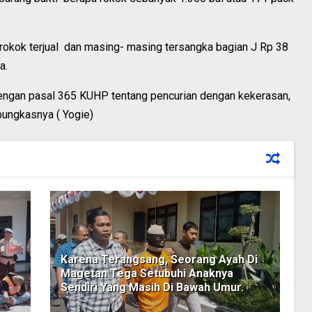
rokok terjual dan masing- masing tersangka bagian J Rp 38
a.
 dengan pasal 365 KUHP tentang pencurian dengan kekerasan,
pungkasnya ( Yogie)
Karena Terangsang, Seorang Ayah Di
Magetan Tega Setubuhi Anaknya
Sendiri Yang Masih Di Bawah Umur.