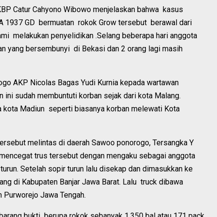
AKBP Catur Cahyono Wibowo menjelaskan bahwa kasus
A 1937 GD bermuatan rokok Grow tersebut berawal dari
ami melakukan penyelidikan .Selang beberapa hari anggota
n yang bersembunyi di Bekasi dan 2 orang lagi masih
rogo AKP Nicolas Bagas Yudi Kurnia kepada wartawan
ini sudah membuntuti korban sejak dari kota Malang.
a kota Madiun seperti biasanya korban melewati Kota
tersebut melintas di daerah Sawoo ponorogo, Tersangka Y
s mencegat trus tersebut dengan mengaku sebagai anggota
turun. Setelah sopir turun lalu disekap dan dimasukkan ke
uang di Kabupaten Banjar Jawa Barat. Lalu truck dibawa
n Purworejo Jawa Tengah.
barang bukti berupa rokok sebanyak 1.350 bal atau 171 pack