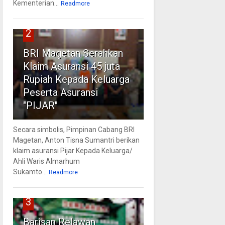
Kementerian...
Readmore
2
BRI Magetan Serahkan
Klaim Asuransi 45 juta
Rupiah Kepada Keluarga
Peserta Asuransi
"PIJAR"
Secara simbolis, Pimpinan Cabang BRI
Magetan, Anton Tisna Sumantri berikan
klaim asuransi Pijar Kepada Keluarga/
Ahli Waris Almarhum
Sukamto...
Readmore
3
Barisan Relawan