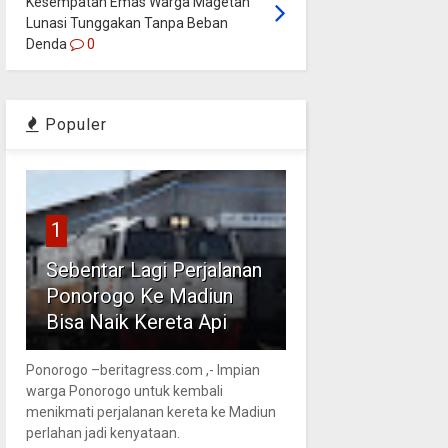
Kesempatan Emas Warga Magetan
Lunasi Tunggakan Tanpa Beban
Denda
0
Populer
1
Sebentar Lagi Perjalanan
Ponorogo Ke Madiun
Bisa Naik Kereta Api
Ponorogo –beritagress.com ,- Impian
warga Ponorogo untuk kembali
menikmati perjalanan kereta ke Madiun
perlahan jadi kenyataan.