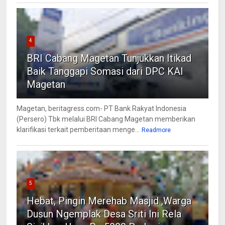
4
BRI Cabang Magetan Tunjukkan Itikad
Baik Tanggapi Somasi dari DPC KAI
Magetan
Magetan, beritagress.com- PT Bank Rakyat Indonesia
(Persero) Tbk melalui BRI Cabang Magetan memberikan
klarifikasi terkait pemberitaan menge...
Readmore
5
Hebat, Pingin Merehab Masjid ,Warga
Dusun Ngemplak Desa Sriti Ini Rela