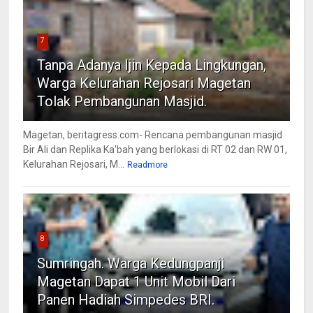
7
Tanpa Adanya Ijin Kepada Lingkungan,
Warga Kelurahan Rejosari Magetan
Tolak Pembangunan Masjid.
Magetan, beritagress.com- Rencana pembangunan masjid
Bir Ali dan Replika Ka'bah yang berlokasi di RT 02 dan RW 01,
Kelurahan Rejosari, M...
Readmore
8
Sumringah. Warga Kedungpanji
Magetan Dapat 1 Unit Mobil Dari
Panen Hadiah Simpedes BRI.