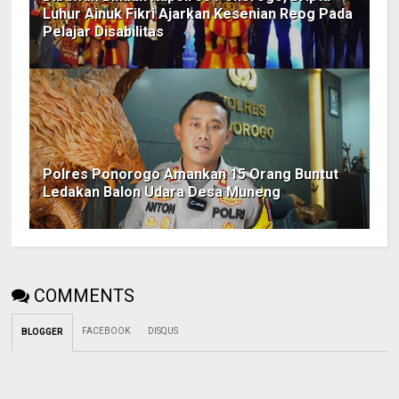
Luhur Ainuk Fikri Ajarkan Kesenian Reog Pada
Pelajar Disabilitas
Polres Ponorogo Amankan 15 Orang Buntut
Ledakan Balon Udara Desa Muneng
COMMENTS
FACEBOOK
DISQUS
BLOGGER